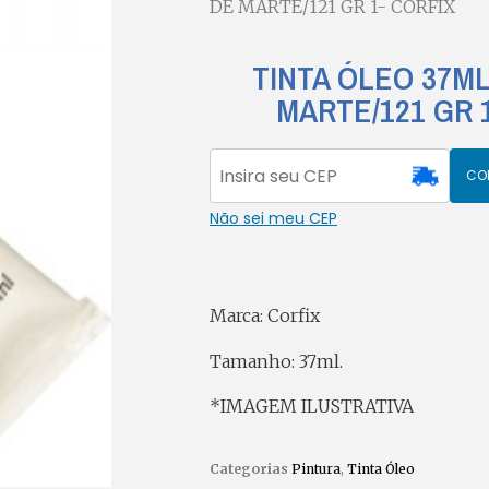
DE MARTE/121 GR 1- CORFIX
TINTA ÓLEO 37M
MARTE/121 GR 
CO
Não sei meu CEP
Marca: Corfix
Tamanho: 37ml.
*IMAGEM ILUSTRATIVA
Categorias
Pintura
,
Tinta Óleo