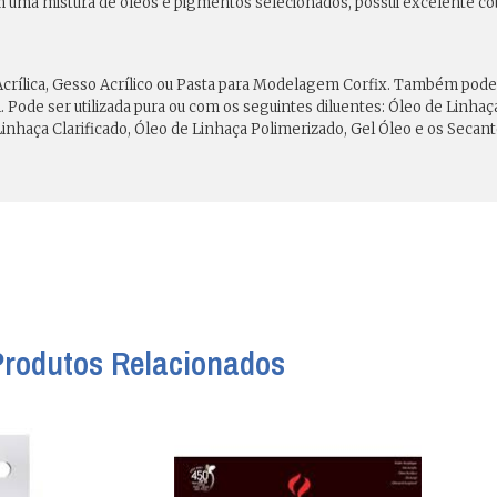
om uma mistura de óleos e pigmentos selecionados, possui excelente co
Acrílica, Gesso Acrílico ou Pasta para Modelagem Corfix. Também pode s
 Pode ser utilizada pura ou com os seguintes diluentes: Óleo de Linhaça
Linhaça Clarificado, Óleo de Linhaça Polimerizado, Gel Óleo e os Secant
Produtos Relacionados