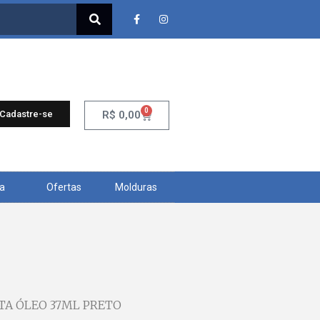
0
 Cadastre-se
R$
0,00
ra
Ofertas
Molduras
NTA ÓLEO 37ML PRETO