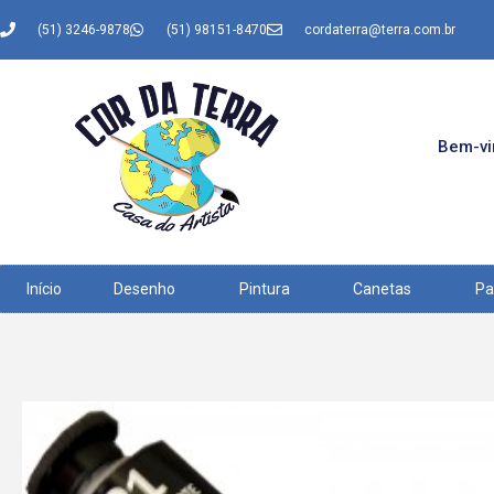
(51) 3246-9878
(51) 98151-8470
cordaterra@terra.com.br
Bem-vin
Início
Desenho
Pintura
Canetas
Pa