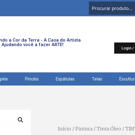
do a Cor da Terra - A Casa do Artista
Ajudando você a fazer ARTE!
Login /
péis
Pincéis
Espátulas
Telas
Escultu
Início
/
Pintura
/
Tinta Óleo
/ TI