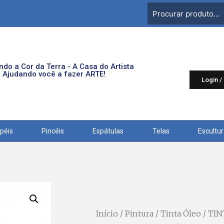
do a Cor da Terra - A Casa do Artista
Ajudando você a fazer ARTE!
Login /
péis
Pincéis
Espátulas
Telas
Escultu
Início
/
Pintura
/
Tinta Óleo
/ TI