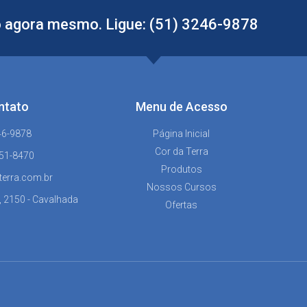
 agora mesmo. Ligue: (51) 3246-9878
ntato
Menu de Acesso
46-9878
Página Inicial
Cor da Terra
151-8470
Produtos
terra.com.br
Nossos Cursos
, 2150 - Cavalhada
Ofertas