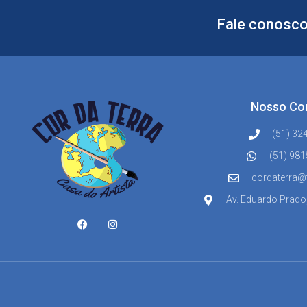
Fale conosco
Nosso Co
(51) 32
(51) 98
cordaterra@
Av. Eduardo Prado