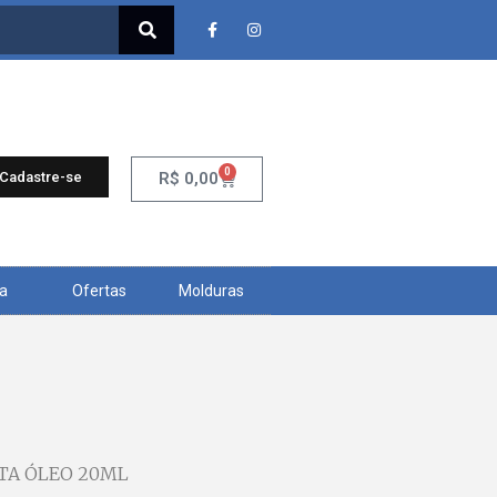
0
 Cadastre-se
R$
0,00
ra
Ofertas
Molduras
NTA ÓLEO 20ML