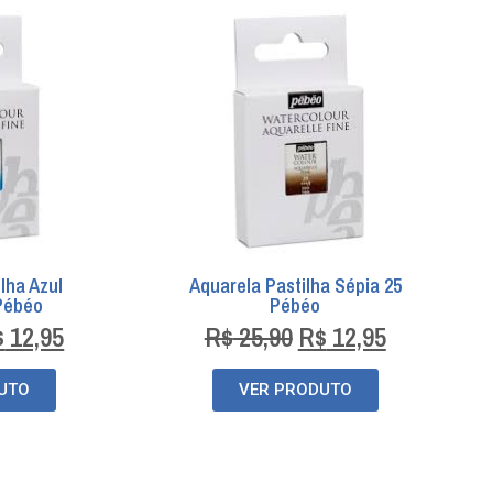
lha Azul
Aquarela Pastilha Sépia 25
Pébéo
Pébéo
$
12,95
R$
25,90
R$
12,95
UTO
VER PRODUTO