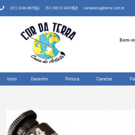
(51) 3246-9878
(51) 98151-8470
cordaterra@terra.com.br
Bem-vin
Início
Desenho
Pintura
Canetas
Pa