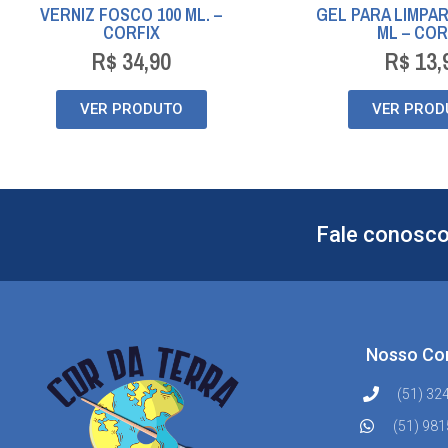
VERNIZ FOSCO 100 ML. –
GEL PARA LIMPAR
CORFIX
ML – COR
R$
34,90
R$
13,
VER PRODUTO
VER PROD
Fale conosco
Nosso Co
(51) 32
(51) 98