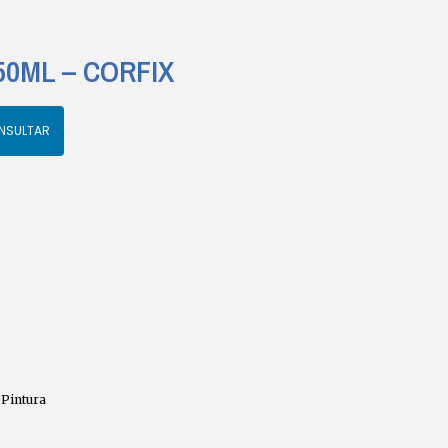
50ML – CORFIX
NSULTAR
,
Pintura