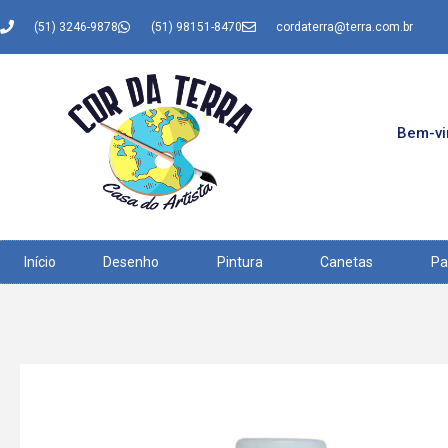
(51) 3246-9878
(51) 98151-8470
cordaterra@terra.com.br
Bem-vin
Início
Desenho
Pintura
Canetas
Pa