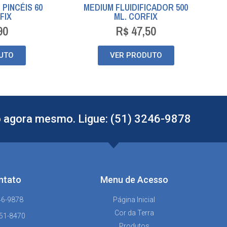
 PINCÉIS 60
MEDIUM FLUIDIFICADOR 500
FIX
ML. CORFIX
90
R$
47,50
UTO
VER PRODUTO
 agora mesmo. Ligue: (51) 3246-9878
ntato
Menu de Acesso
46-9878
Página Inicial
Cor da Terra
151-8470
Produtos