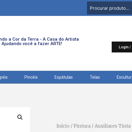
do a Cor da Terra - A Casa do Artista
Ajudando você a fazer ARTE!
Login /
péis
Pincéis
Espátulas
Telas
Escultu
Início
/
Pintura
/
Auxiliares Tinta