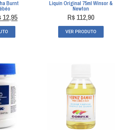
lha Burnt
Liquin Original 75ml Winsor &
Pébéo
Newton
$
12,95
R$
112,90
UTO
VER PRODUTO