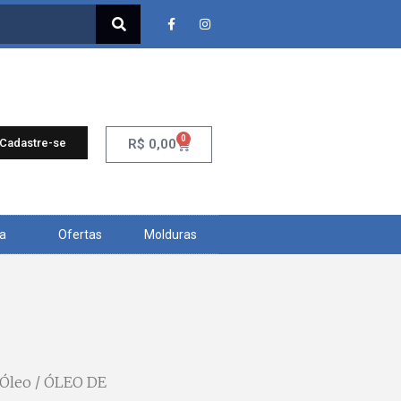
0
 Cadastre-se
R$
0,00
ra
Ofertas
Molduras
 Óleo
/ ÓLEO DE