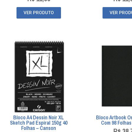
VER PRODUTO
VER PROD
Bloco A4 Dessin Noir XL
Bloco Artbook O
Sketch Pad Espiral 150g 40
Com 98 Folha
Folhas – Canson
R$
38,