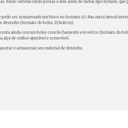
s. Estas cartelas estão presas a dois anéis de metal, tipo fichário, que
e pode ser armazenado um bloco no formato A5. Nas outra lateral inter
e desenho (formato do bolso 23,5x16cm).
 conta ainda com um bolso com fechamento em velcro (formato do bol
 alça de ombro ajustável e removível.
nsportar e armazenar seu material de desenho.