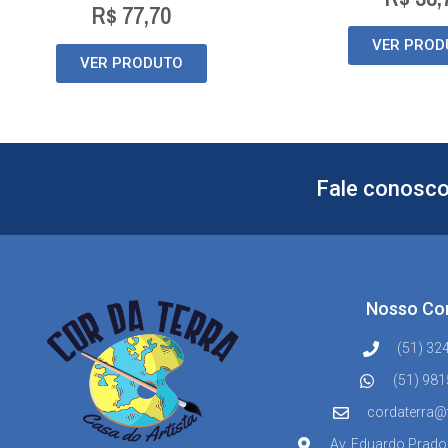
R$
77,70
VER PROD
VER PRODUTO
Fale conosco
Nosso Co
(51) 32
(51) 98
cordaterra@
Av. Eduardo Prado