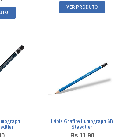
VER PRODUTO
UTO
Lumograph
Lápis Grafite Lumograph 6B
edtler
Staedtler
90
R$
11,90