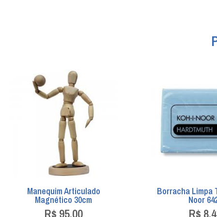
Manequim Articulado
Borracha Limpa T
Magnético 30cm
Noor 64
R$
95,00
R$
8,4