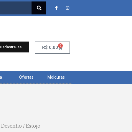
0
 Cadastre-se
R$
0,00
ra
Ofertas
Molduras
ra Desenho
/ Estojo