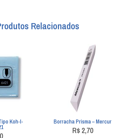
Produtos Relacionados
ipo Koh-I-
Borracha Prisma – Mercur
21
R$
2,70
0