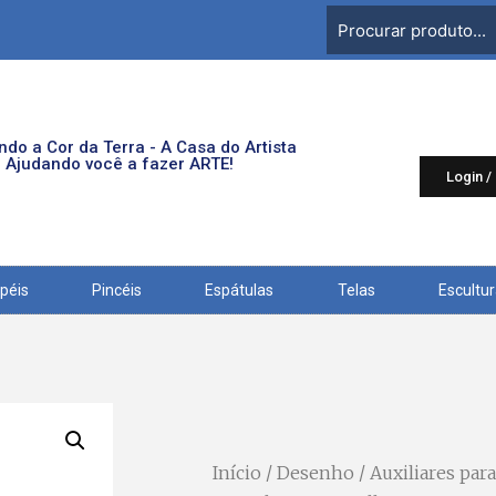
do a Cor da Terra - A Casa do Artista
Ajudando você a fazer ARTE!
Login /
péis
Pincéis
Espátulas
Telas
Escultu
Início
/
Desenho
/
Auxiliares pa