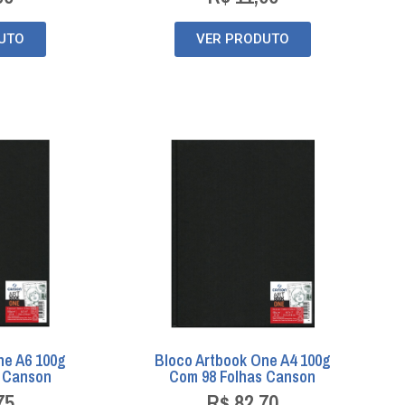
UTO
VER PRODUTO
ne A6 100g
Bloco Artbook One A4 100g
s Canson
Com 98 Folhas Canson
75
R$
82,70