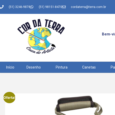
(51) 3246-9878
(51) 98151-8470
cordaterra@terra.com.br
Bem-vin
Início
Desenho
Pintura
Canetas
Pa
Oferta!