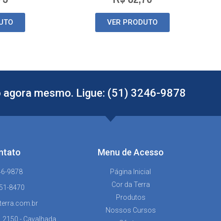
UTO
VER PRODUTO
 agora mesmo. Ligue: (51) 3246-9878
ntato
Menu de Acesso
46-9878
Página Inicial
Cor da Terra
151-8470
Produtos
terra.com.br
Nossos Cursos
, 2150 - Cavalhada