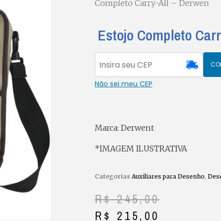
Completo Carry-All – Derwen
Estojo Completo Carr
CO
Não sei meu CEP
Marca: Derwent
*IMAGEM ILUSTRATIVA
Categorias
Auxiliares para Desenho
,
Des
R$
245,00
R$
215,00