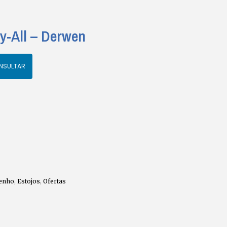
y-All – Derwen
NSULTAR
enho
,
Estojos
,
Ofertas