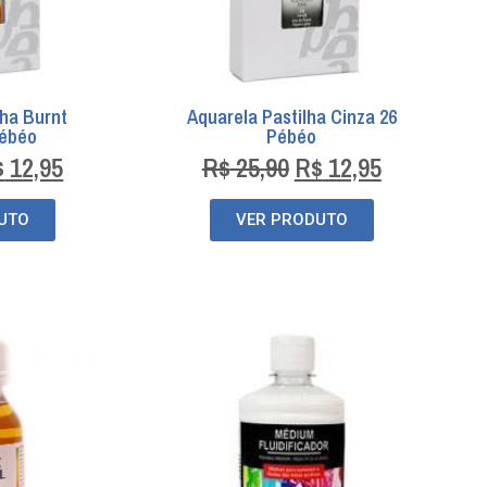
lha Burnt
Aquarela Pastilha Cinza 26
Pébéo
Pébéo
$
12,95
R$
25,90
R$
12,95
UTO
VER PRODUTO