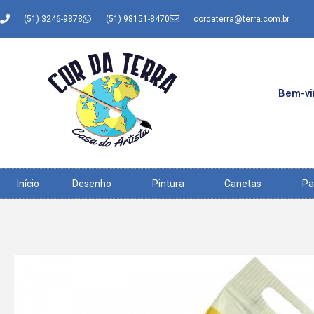
(51) 3246-9878
(51) 98151-8470
cordaterra@terra.com.br
Bem-vin
Início
Desenho
Pintura
Canetas
Pa