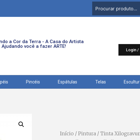
do a Cor da Terra - A Casa do Artista
Ajudando você a fazer ARTE!
Login /
péis
Pincéis
Espátulas
Telas
Escultu
Início
/
Pintura
/ Tinta Xilogravur