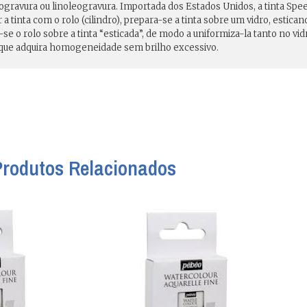
ilogravura ou linoleogravura. Importada dos Estados Unidos, a tinta Spe
 a tinta com o rolo (cilindro), prepara-se a tinta sobre um vidro, estic
a-se o rolo sobre a tinta “esticada”, de modo a uniformiza-la tanto no vid
é que adquira homogeneidade sem brilho excessivo.
Produtos Relacionados