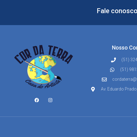
Fale conosco
Nosso Co
(51) 32
(51) 98
cordaterra@
Av. Eduardo Prado