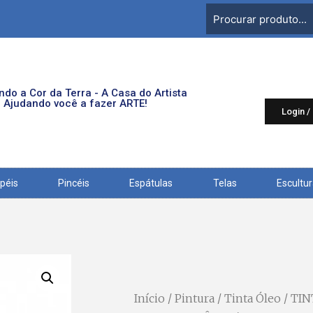
do a Cor da Terra - A Casa do Artista
Ajudando você a fazer ARTE!
Login /
péis
Pincéis
Espátulas
Telas
Escultu
Início
/
Pintura
/
Tinta Óleo
/ TI