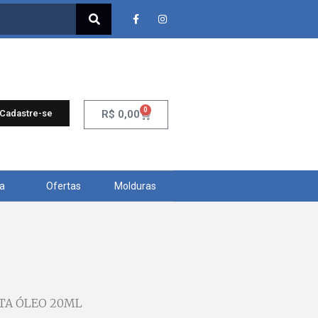
0
 Cadastre-se
R$
0,00
ra
Ofertas
Molduras
NTA ÓLEO 20ML