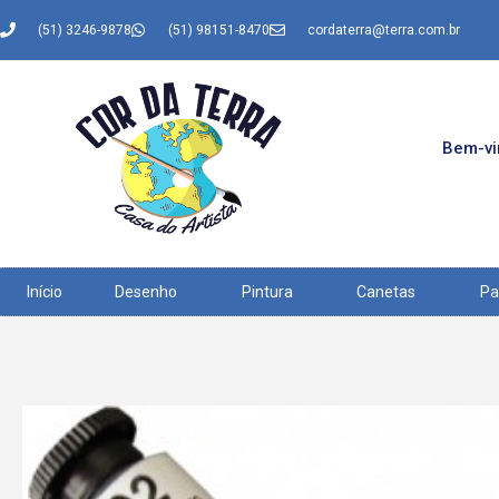
(51) 3246-9878
(51) 98151-8470
cordaterra@terra.com.br
Bem-vin
Início
Desenho
Pintura
Canetas
Pa