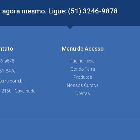
 agora mesmo. Ligue: (51) 3246-9878
ntato
Menu de Acesso
46-9878
Página Inicial
Cor da Terra
151-8470
Produtos
terra.com.br
Nossos Cursos
, 2150 - Cavalhada
Ofertas