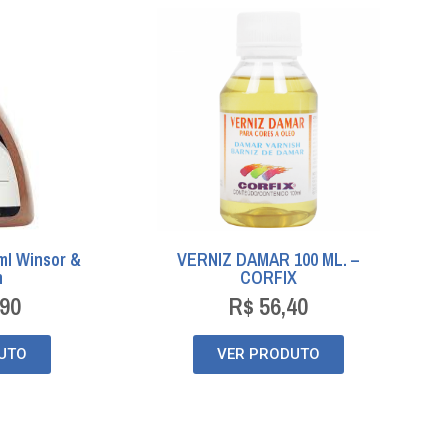
5ml Winsor &
VERNIZ DAMAR 100 ML. –
n
CORFIX
90
R$
56,40
UTO
VER PRODUTO