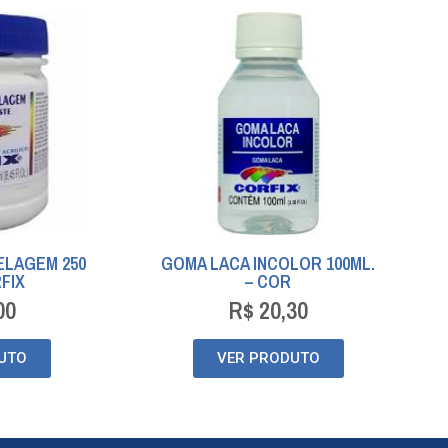
ELAGEM 250
GOMA LACA INCOLOR 100ML.
RFIX
– COR
00
R$
20,30
UTO
VER PRODUTO