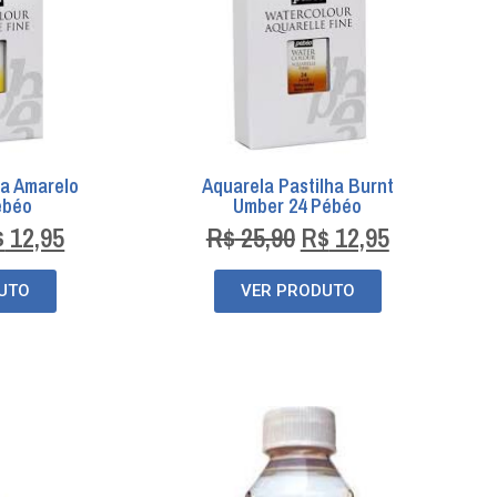
ha Amarelo
Aquarela Pastilha Burnt
ébéo
Umber 24 Pébéo
$
12,95
R$
25,90
R$
12,95
UTO
VER PRODUTO