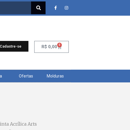
0
 Cadastre-se
R$
0,00
ra
Ofertas
Molduras
inta Acrílica Arts