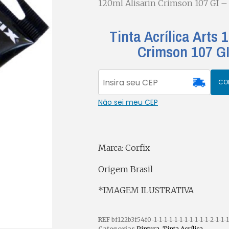
120ml Alisarin Crimson 107 GI –
Tinta Acrílica Arts 
Crimson 107 GI
CO
Não sei meu CEP
Marca: Corfix
Origem Brasil
*IMAGEM ILUSTRATIVA
REF
bf122b3f54f0-1-1-1-1-1-1-1-1-1-1-1-2-1-1-1-
Categorias
Pintura
,
Tinta Acrílica