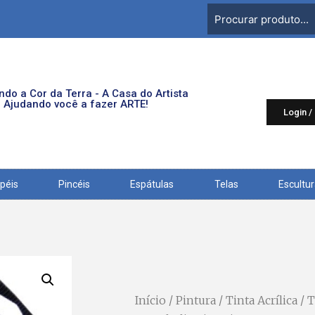
do a Cor da Terra - A Casa do Artista
Ajudando você a fazer ARTE!
Login /
péis
Pincéis
Espátulas
Telas
Escultu
Início
/
Pintura
/
Tinta Acrílica
/ T