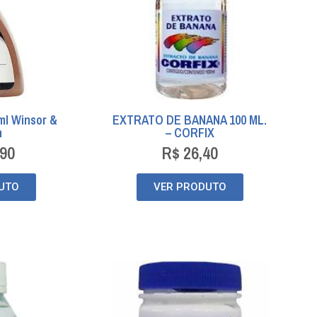
5ml Winsor &
EXTRATO DE BANANA 100 ML.
n
– CORFIX
90
R$
26,40
UTO
VER PRODUTO