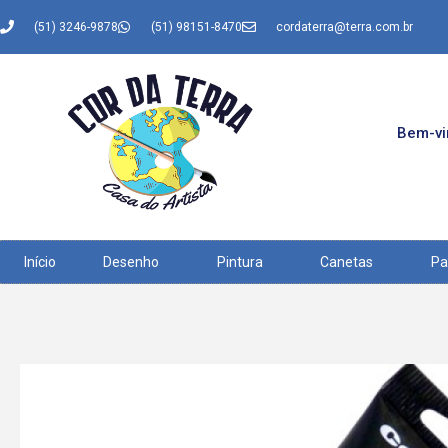
(51) 3246-9878
(51) 98151-8470
cordaterra@terra.com.br
Bem-vin
Início
Desenho
Pintura
Canetas
Pa