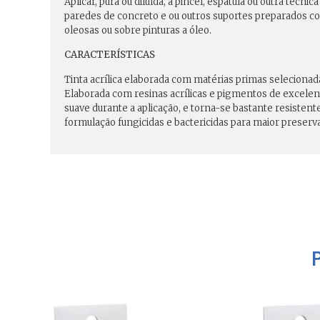
Aplicar, pura ou diluída, a pincel, espátula ou outra técni
paredes de concreto e ou outros suportes preparados com
oleosas ou sobre pinturas a óleo.
CARACTERÍSTICAS
Tinta acrílica elaborada com matérias primas seleciona
Elaborada com resinas acrílicas e pigmentos de excelente
suave durante a aplicação, e torna-se bastante resiste
formulação fungicidas e bactericidas para maior preserv