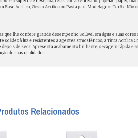
ca sobre a superfície desejada, telas, cartão entelado, papelão, papel, ma
 Base Acrílica, Gesso Acrílico ou Pasta para Modelagem Corfix. Não ut
das que lhe confere grande desempenho.Solúvel em água e suas cores sã
 solidez à luz e resistentes a agentes atmosféricos, a Tinta Acrílica C
nte depois de seca. Apresenta acabamento brilhante, secagem rápida e 
ação de suas qualidades.
Produtos Relacionados