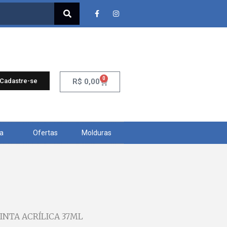
0
 Cadastre-se
R$
0,00
ra
Ofertas
Molduras
TINTA ACRÍLICA 37ML