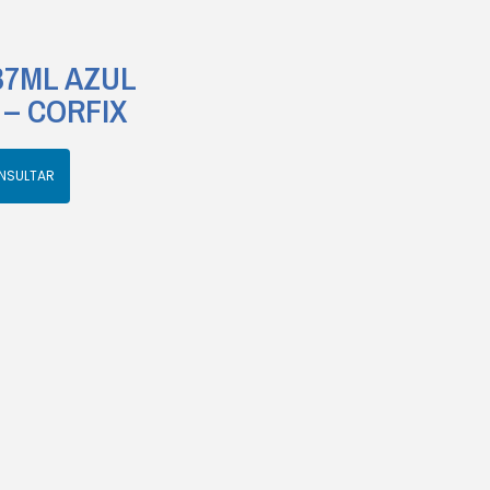
 37ML AZUL
 – CORFIX
NSULTAR