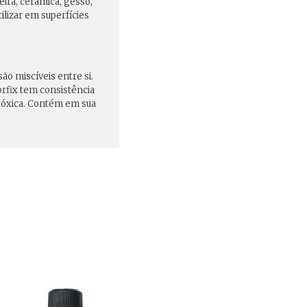
deira, cerâmica, gesso,
ilizar em superfícies
o miscíveis entre si.
orfix tem consistência
atóxica. Contém em sua