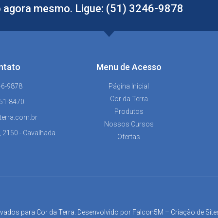
 agora mesmo. Ligue: (51) 3246-9878
ntato
Menu de Acesso
46-9878
Página Inicial
Cor da Terra
151-8470
Produtos
terra.com.br
Nossos Cursos
, 2150 - Cavalhada
Ofertas
rvados para Cor da Terra. Desenvolvido por
Falcon5M
–
Criação de Site