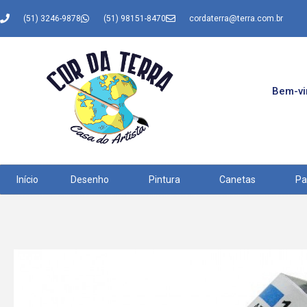
(51) 3246-9878
(51) 98151-8470
cordaterra@terra.com.br
Bem-vin
Início
Desenho
Pintura
Canetas
Pa