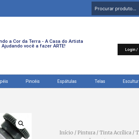
do a Cor da Terra - A Casa do Artista
Ajudando você a fazer ARTE!
Login /
péis
Pincéis
Espátulas
Telas
Escultu
Início
/
Pintura
/
Tinta Acrílica
/ 