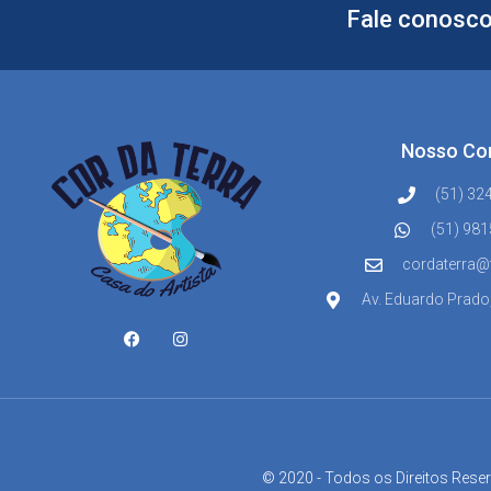
Fale conosco
Nosso Co
(51) 32
(51) 98
cordaterra@
Av. Eduardo Prado
© 2020 - Todos os Direitos Rese