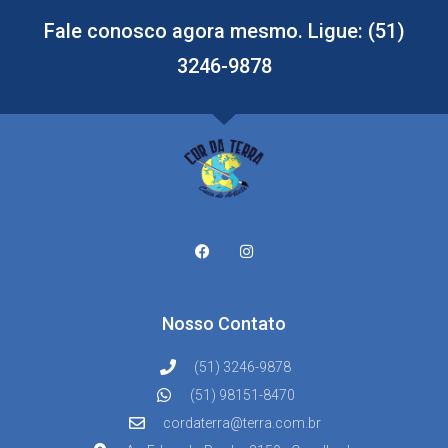
Fale conosco agora mesmo. Ligue: (51)
3246-9878
Nosso Contato
(51) 3246-9878
(51) 98151-8470
cordaterra@terra.com.br