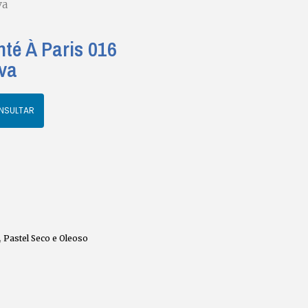
va
nté À Paris 016
iva
NSULTAR
,
Pastel Seco e Oleoso