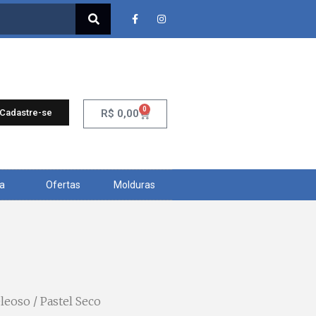
0
 Cadastre-se
R$
0,00
ra
Ofertas
Molduras
Oleoso
/ Pastel Seco