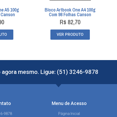
ne A5 100g
Bloco Artbook One A4 100g
s Canson
Com 98 Folhas Canson
90
R$
82,70
UTO
VER PRODUTO
 agora mesmo. Ligue: (51) 3246-9878
ntato
Menu de Acesso
46-9878
Página Inicial