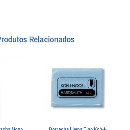
Produtos Relacionados
racha Mono
Borracha Limpa Tipo Koh-I-