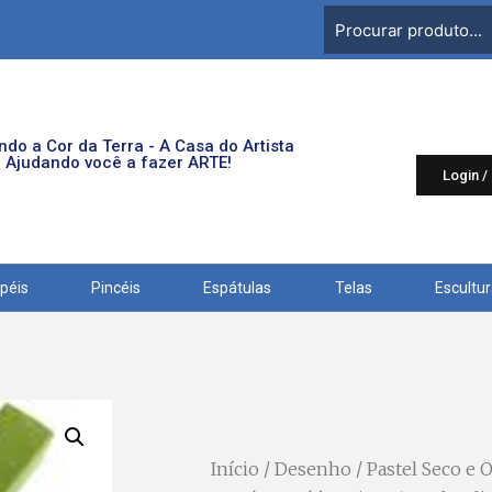
do a Cor da Terra - A Casa do Artista
Ajudando você a fazer ARTE!
Login /
péis
Pincéis
Espátulas
Telas
Escultu
Início
/
Desenho
/
Pastel Seco e 