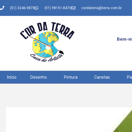
(51) 3246-9878
(51) 98151-8470
cordaterra@terra.com.br
Bem-vin
Início
Desenho
Pintura
Canetas
Pa