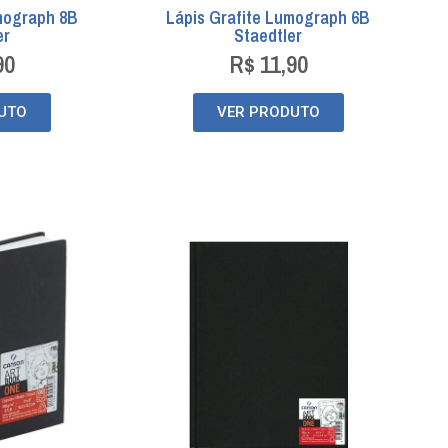
mograph 8B
Lápis Grafite Lumograph 6B
er
Staedtler
90
R$
11,90
UTO
VER PRODUTO