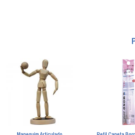
Manequim Articulado
Refil Caneta Bor