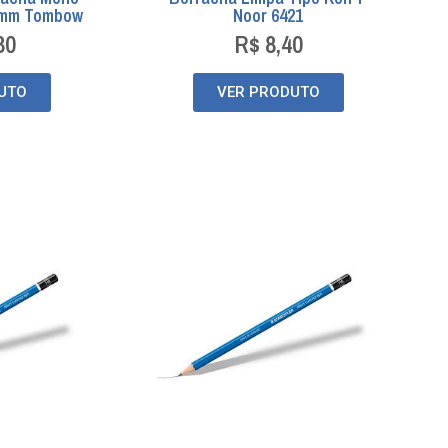
3mm Tombow
Noor 6421
30
R$
8,40
UTO
VER PRODUTO