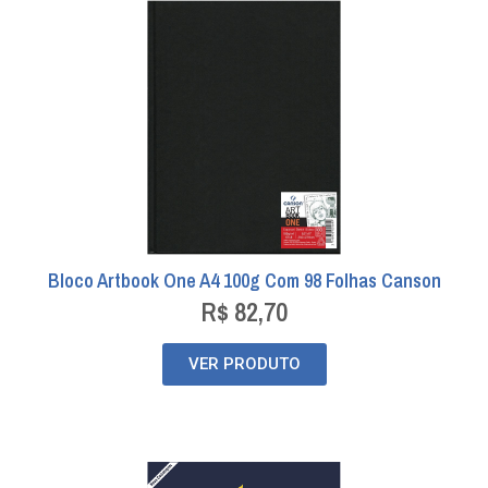
Bloco Artbook One A4 100g Com 98 Folhas Canson
R$
82,70
VER PRODUTO