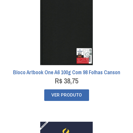
Bloco Artbook One A6 100g Com 98 Folhas Canson
R$
38,75
VER PRODUTO