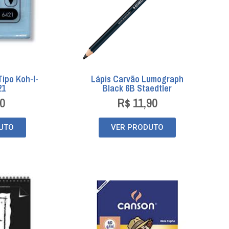
ipo Koh-I-
Lápis Carvão Lumograph
21
Black 6B Staedtler
0
R$
11,90
UTO
VER PRODUTO