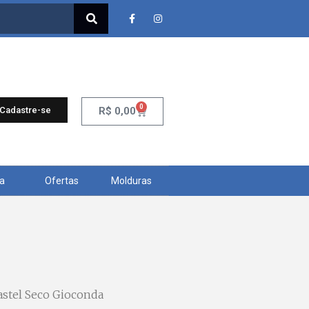
0
 Cadastre-se
R$
0,00
ra
Ofertas
Molduras
astel Seco Gioconda