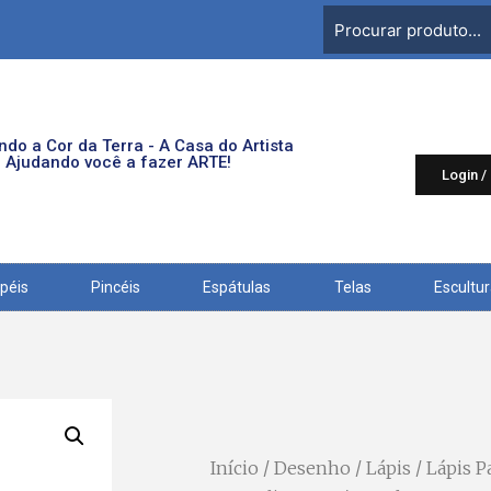
do a Cor da Terra - A Casa do Artista
Ajudando você a fazer ARTE!
Login /
péis
Pincéis
Espátulas
Telas
Escultu
Início
/
Desenho
/
Lápis
/ Lápis P