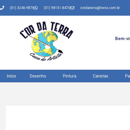
(51) 3246-9878
(51) 98151-8470
cordaterra@terra.com.br
Bem-vin
Início
Desenho
Pintura
Canetas
Pa