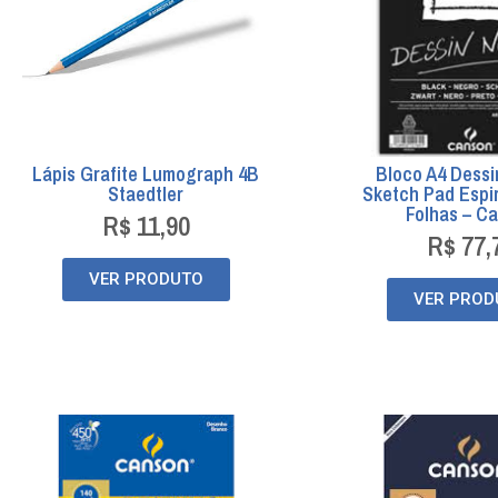
Lápis Grafite Lumograph 4B
Bloco A4 Dessi
Staedtler
Sketch Pad Espir
Folhas – C
R$
11,90
R$
77,
VER PRODUTO
VER PROD