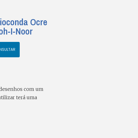
Gioconda Ocre
oh-I-Noor
NSULTAR
 e desenhos com um
tilizar terá uma