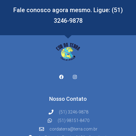
Fale conosco agora mesmo. Ligue: (51)
3246-9878
Nosso Contato
(51) 3246-9878
(51) 98151-8470
cordaterra@terra.com.br