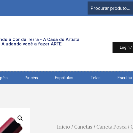
do a Cor da Terra - A Casa do Artista
Ajudando você a fazer ARTE!
Login /
péis
Pincéis
Espátulas
Telas
Escultu
Início
/
Canetas
/
Caneta Posca
/ 