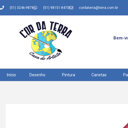
(51) 3246-9878
(51) 98151-8470
cordaterra@terra.com.br
Bem-vin
Início
Desenho
Pintura
Canetas
Pa