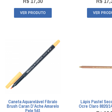
R$
17,30
R$
17,
VER PRODUTO
VER PROD
Caneta Aquarelável Fibralo
Lápis Pastel Sec
Brush Caran D’Ache Amarelo
Ocre Claro 8820/1
Pele 541