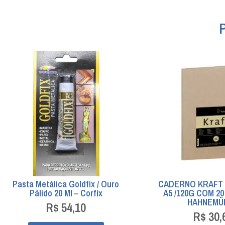
Pasta Metálica Goldfix / Ouro
CADERNO KRAFT 
Pálido 20 Ml – Corfix
A5 /120G COM 2
HAHNEMÜ
R$
54,10
R$
30,