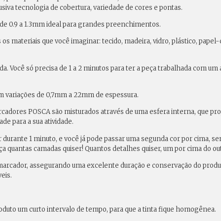
siva tecnologia de cobertura, variedade de cores e pontas.
 de 0.9 a 1.3mm
ideal para grandes preenchimentos.
 materiais que você imaginar: tecido, madeira, vidro, plástico, papel-
pida. Você só precisa de 1 a 2 minutos para ter a peça trabalhada com u
om variações de 0,7mm a 22mm de espessura.
cadores POSCA são misturados através de uma esfera interna, que pro
e para a sua atividade.
ar durante 1 minuto, e você já pode passar uma segunda cor por cima, 
a quantas camadas quiser! Quantos detalhes quiser, um por cima do ou
arcador, assegurando uma excelente duração e conservação do produt
eis.
duto um curto intervalo de tempo, para que a tinta fique homogênea.