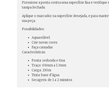
Pressione a ponta contra uma superfície lisa e verifiqu
tampa fechada.
Aplique o marcador na superfície desejada, e para manter
sua peça.
Possibilidades:
Aquarelável
Crie novas cores
Faça camadas
Características:
Ponta: redonda e fina
Traço: 0.9mm a 1.3mm
Carga: 230m
Tinta: base d’água
Secagem: de 1 a 2 minutos