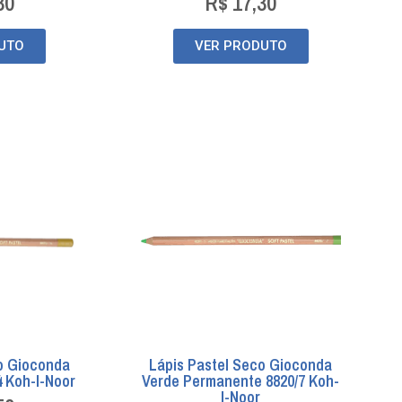
30
R$
17,30
UTO
VER PRODUTO
o Gioconda
Lápis Pastel Seco Gioconda
4 Koh-I-Noor
Verde Permanente 8820/7 Koh-
I-Noor