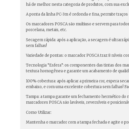
há de melhor nesta categoria de produtos, com sua exclu
A ponta da linha
PC-3m é redonda e fina
, permite
traços
Os marcadores POSCA são multiuso e servem para todos os
porcelana, metais, etc.
Secagem rápida
: após a aplicação, a secagem é ultrarrá
sem falhas!
Variedade de pontas:
o marcador POSCA traz 8 níveis c
Tecnologia “Esfera”:
os componentes das tintas dos mar
textura homogênea e garante um acabamento de qualidad
100% cobertura:
após aplicar a primeira cor, espera sec
embaixo, e com uma excelente cobertura sem falhas! Faç
Tampa
: a tampa garante um fechamento hermético do m
marcadores POSCA são laváveis, reversíveis e posicionáv
Como Utilizar:
Mantenha o marcador com a tampa fechada e agite o pro