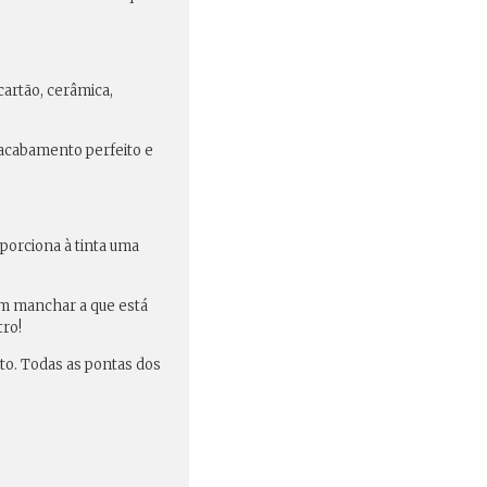
cartão, cerâmica,
m acabamento perfeito e
porciona à tinta uma
sem manchar a que está
tro!
o. Todas as pontas dos