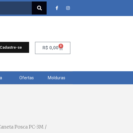
0
 Cadastre-se
R$
0,00
ra
Ofertas
Molduras
Caneta Posca PC-3M /