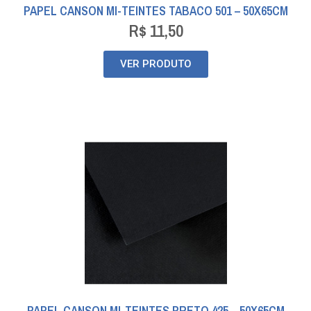
PAPEL CANSON MI-TEINTES TABACO 501 – 50X65CM
R$
11,50
VER PRODUTO
PAPEL CANSON MI-TEINTES PRETO 425 – 50X65CM