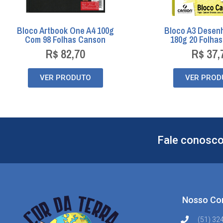
Bloco Artbook One A4 100g
Bloco A3 Desen
Com 98 Folhas Canson
180g 20 Folha
R$
82,70
R$
37,
VER PRODUTO
VER PROD
Fale conosco
Nosso Co
(51) 32