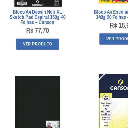
Bloco A4 Dessin Noir XL
Bloco A4 Escola
Sketch Pad Espiral 150g 40
140g 20 Folhas
Folhas – Canson
R$
15,
R$
77,70
VER PROD
VER PRODUTO