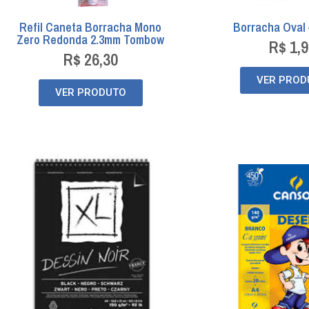
Refil Caneta Borracha Mono
Borracha Oval 
Zero Redonda 2.3mm Tombow
R$
1,9
R$
26,30
VER PROD
VER PRODUTO