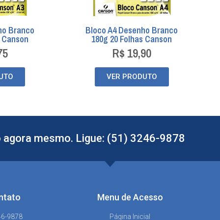
ho Branco
Bloco A4 Desenho Branco
s Canson
180g 20 Folhas Canson
75
R$
19,90
UTO
VER PRODUTO
 agora mesmo. Ligue: (51) 3246-9878
ntato
Menu de Acesso
46-9878
Página Inicial