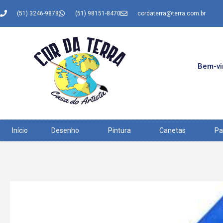
(51) 3246-9878
(51) 98151-8470
cordaterra@terra.com.br
Bem-vin
Início
Desenho
Pintura
Canetas
Pa