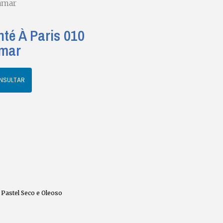
ramar
nté À Paris 010
amar
NSULTAR
,
Pastel Seco e Oleoso