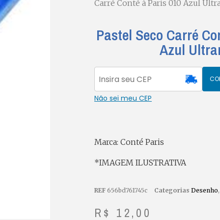
Carré Conté à Paris 010 Azul Ult
Pastel Seco Carré Co
Azul Ultr
CO
Não sei meu CEP
Marca: Conté Paris
*IMAGEM ILUSTRATIVA
REF
656bd761745c
Categorias
Desenho
R$
12,00