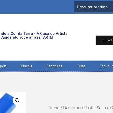
do a Cor da Terra - A Casa do Artista
Ajudando você a fazer ARTE!
Login /
péis
Pincéis
Espátulas
Telas
Escultu
Início
/
Desenho
/
Pastel Seco e 