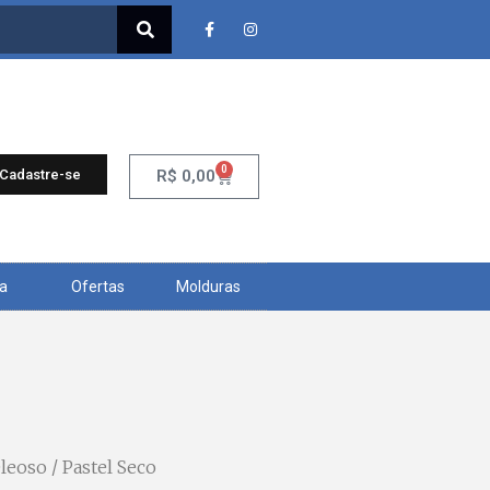
0
 Cadastre-se
R$
0,00
ra
Ofertas
Molduras
Oleoso
/ Pastel Seco