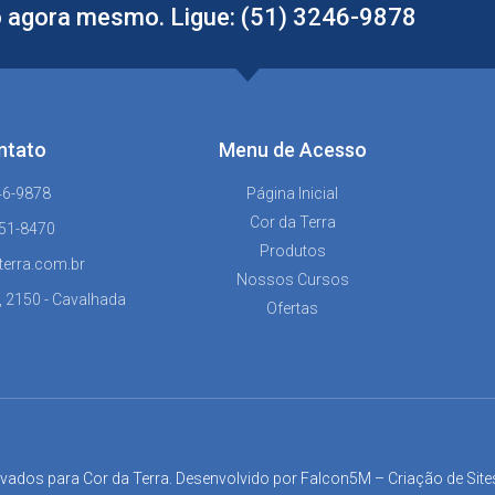
 agora mesmo. Ligue: (51) 3246-9878
ntato
Menu de Acesso
46-9878
Página Inicial
Cor da Terra
151-8470
Produtos
terra.com.br
Nossos Cursos
, 2150 - Cavalhada
Ofertas
rvados para Cor da Terra. Desenvolvido por
Falcon5M
–
Criação de Site