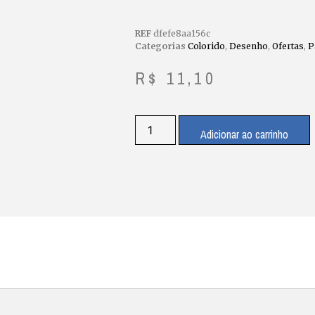
REF
dfefe8aa156c
Categorias
Colorido
,
Desenho
,
Ofertas
,
P
R$
11,10
Adicionar ao carrinho