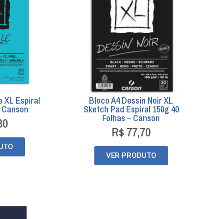
e XL Espiral
Bloco A4 Dessin Noir XL
s Canson
Sketch Pad Espiral 150g 40
Folhas – Canson
80
R$
77,70
UTO
VER PRODUTO