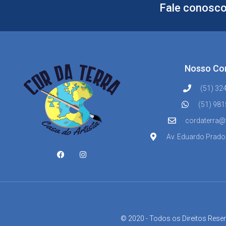
Fale conosco
Nosso Co
(51) 32
(51) 98
cordaterra@
Av. Eduardo Prado
© 2020 - Todos os Direitos Rese