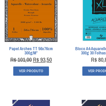
Papel Arches TT 56x76cm
Bloco A4 Aquarell
300g/m²
300g 30 Folha
R$
101,00
R$
93,50
R$
80,
VER PRODUTO
VER PROD