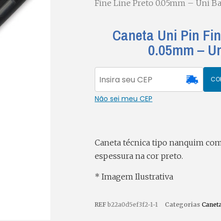
Fine Line Preto 0.05mm – Uni Ba
Caneta Uni Pin Fin
0.05mm – Un
CO
Não sei meu CEP
Caneta técnica tipo nanquim co
espessura na cor preto.
* Imagem Ilustrativa
REF
b22a0d5ef3f2-1-1
Categorias
Caneta