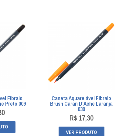
el Fibralo
Caneta Aquarelável Fibralo
e Preto 009
Brush Caran D’Ache Laranja
030
30
R$
17,30
UTO
VER PRODUTO