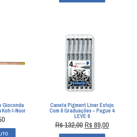
o Gioconda
Caneta Pigment Liner Estojo
4 Koh-I-Noor
Com 6 Graduações – Pague 4
LEVE 6
50
R$
132,00
R$
89,00
UTO