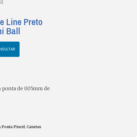
ll
e Line Preto
i Ball
NSULTAR
m ponta de 0.05mm de
 Ponta Pincel
,
Canetas