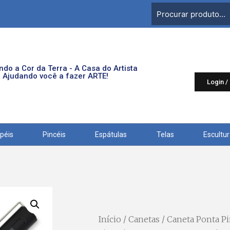
do a Cor da Terra - A Casa do Artista
Ajudando você a fazer ARTE!
Login /
péis
Pincéis
Espátulas
Telas
Escultu
Início
/
Canetas
/
Caneta Ponta Pi