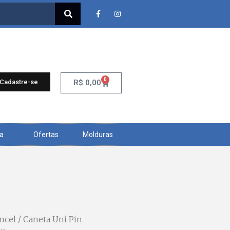
0
 Cadastre-se
R$
0,00
ra
Ofertas
Molduras
ncel
/ Caneta Uni Pin