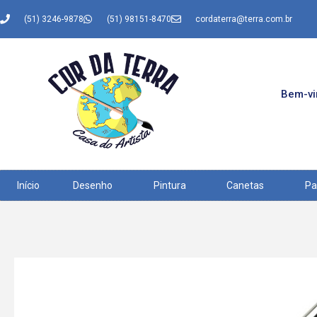
(51) 3246-9878
(51) 98151-8470
cordaterra@terra.com.br
Bem-vin
Início
Desenho
Pintura
Canetas
Pa