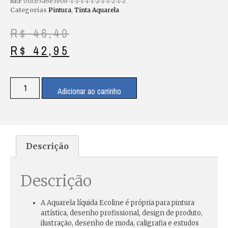
REF
0dcb5a6e3e0b-1-1-1-1-1-2-1-1-2-1-2
Categorias
Pintura
,
Tinta Aquarela
R$
46,40
R$
42,95
Adicionar ao carrinho
Descrição
Descrição
A
Aquarela líquida Ecoline
é própria para pintura
artística, desenho profissional, design de produto,
ilustração, desenho de moda, caligrafia e estudos